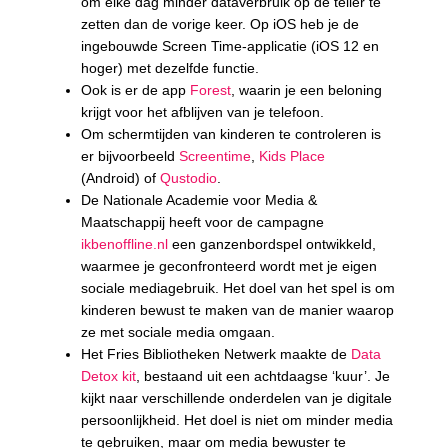
om elke dag minder dataverbruik op de teller te
zetten dan de vorige keer. Op iOS heb je de
ingebouwde Screen Time-applicatie (iOS 12 en
hoger) met dezelfde functie.
Ook is er de app
Forest
, waarin je een beloning
krijgt voor het afblijven van je telefoon.
Om schermtijden van kinderen te controleren is
er bijvoorbeeld
Screentime
,
Kids Place
(Android) of
Qustodio
.
De Nationale Academie voor Media &
Maatschappij heeft voor de campagne
ikbenoffline.nl
een ganzenbordspel ontwikkeld,
waarmee je geconfronteerd wordt met je eigen
sociale mediagebruik. Het doel van het spel is om
kinderen bewust te maken van de manier waarop
ze met sociale media omgaan.
Het Fries Bibliotheken Netwerk maakte de
Data
Detox kit
, bestaand uit een achtdaagse ‘kuur’. Je
kijkt naar verschillende onderdelen van je digitale
persoonlijkheid. Het doel is niet om minder media
te gebruiken, maar om media bewuster te