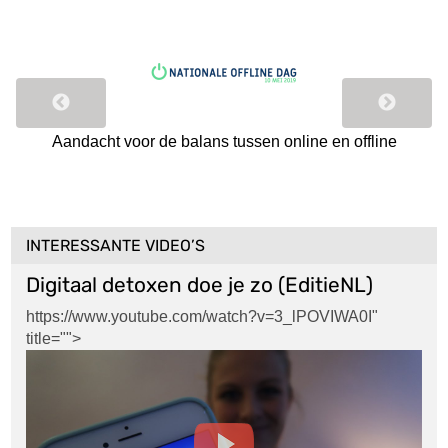
r
Aandacht voor de balans tussen online en offline
Bi
coac
INTERESSANTE VIDEO’S
Digitaal detoxen doe je zo (EditieNL)
https://www.youtube.com/watch?v=3_lPOVIWA0I
"
title="">