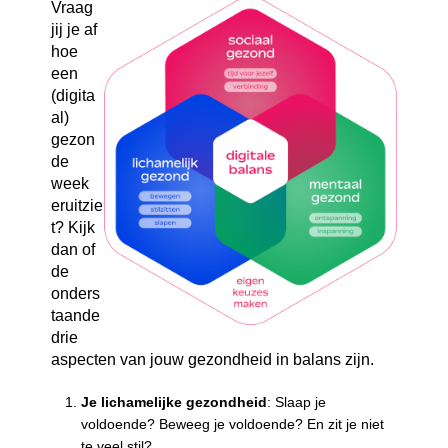
Vraag
jij je af
hoe
een
(digita
al)
gezon
de
week
eruitzie
t? Kijk
dan of
de
onders
taande
drie
aspecten van jouw gezondheid in balans zijn.
Je lichamelijke gezondheid
: Slaap je
voldoende? Beweeg je voldoende? En zit je niet
te veel stil?