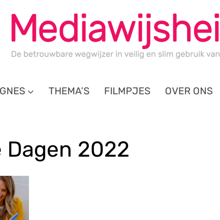
GNES
THEMA’S
FILMPJES
OVER ONS
e Dagen 2022