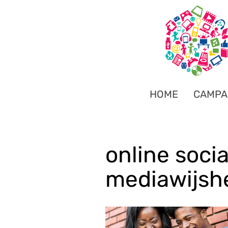
HOME
CAMPA
online soci
mediawijsh