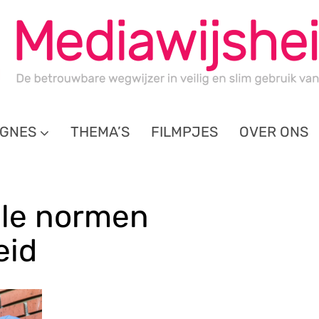
GNES
THEMA’S
FILMPJES
OVER ONS
ale normen
eid