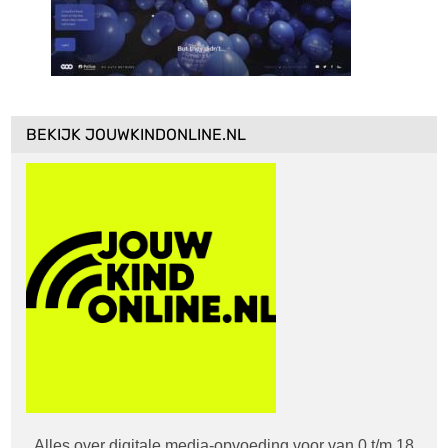
BEKIJK JOUWKINDONLINE.NL
Alles over digitale media-opvoeding voor van 0 t/m 18