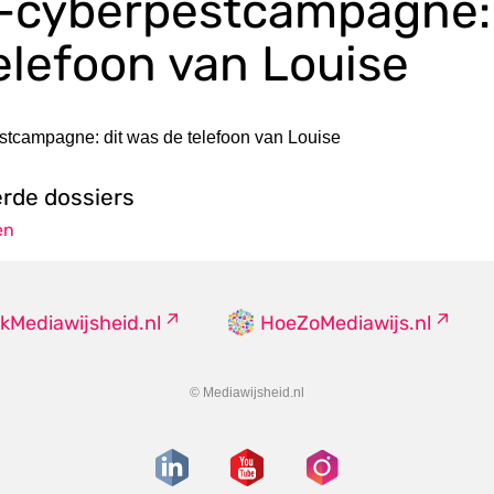
-cyberpestcampagne: 
elefoon van Louise
stcampagne: dit was de telefoon van Louise
erde dossiers
en
kMediawijsheid.nl
HoeZoMediawijs.nl
© Mediawijsheid.nl