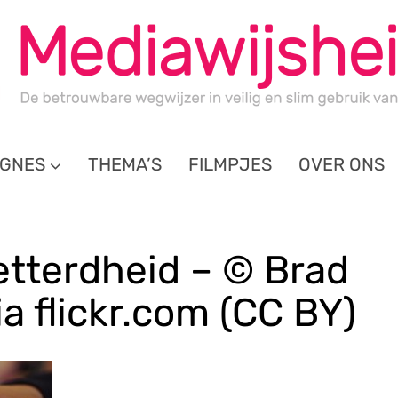
GNES
THEMA’S
FILMPJES
OVER ONS
letterdheid – © Brad
ia flickr.com (CC BY)