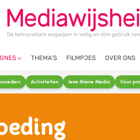
GNES
THEMA’S
FILMPJES
OVER ONS
opvoeders
Activiteiten
Iene Miene Media
Voor pro
oeding