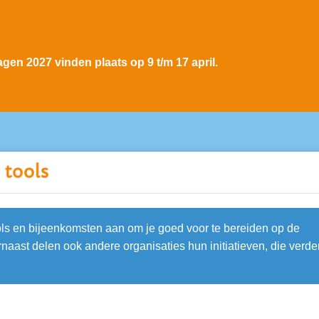
gen 2027 vinden plaats op 9 t/m 17 april.
ools en bijeenkomsten aan om je goed voor te bereiden op de
aast delen ook andere organisaties hun initiatieven, die verde