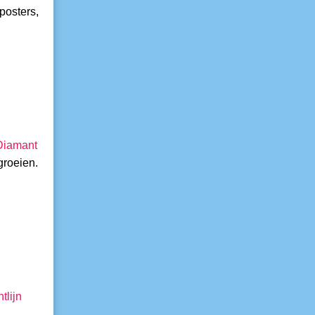
 posters,
Diamant
groeien.
htlijn