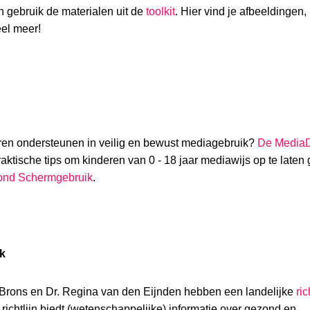
gebruik de materialen uit de
toolkit
. Hier vind je afbeeldingen,
eel meer!
en ondersteunen in veilig en bewust mediagebruik?
De Media
raktische tips om kinderen van 0 - 18 jaar mediawijs op te laten 
ezond Schermgebruik
.
ik
e Brons en Dr. Regina van den Eijnden hebben een landelijke
ric
ichtlijn biedt (wetenschappelijke) informatie over gezond en