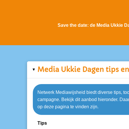
Save the date: de Media Ukkie Da
▸
Netwerk Mediawijsheid biedt diverse tips, t
campagne. Bekijk dit aanbod hieronder. Daarn
op deze pagina te vinden zijn.
Tips