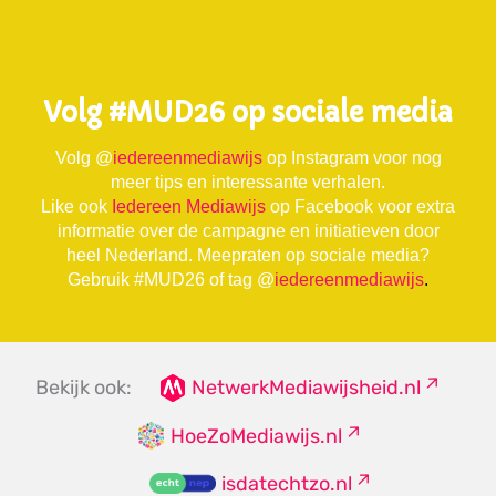
Volg #MUD26 op sociale media
Volg
@
iedereenmediawijs
op Instagram voor nog
meer tips en interessante verhalen.
Like ook
Iedereen Mediawijs
op Facebook voor extra
informatie over de campagne en initiatieven door
heel Nederland. Meepraten op sociale media?
Gebruik #MUD26
of tag
@
iedereenmediawijs
.
Bekijk ook:
NetwerkMediawijsheid.nl
HoeZoMediawijs.nl
isdatechtzo.nl