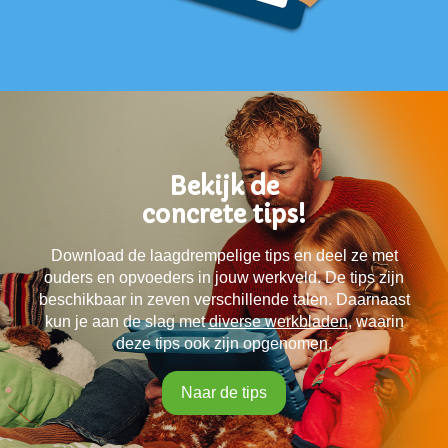
Bekijk de
concrete tips!
Download de laagdrempelige tips en deel ze met
ouders en opvoeders in jouw werkveld. De tips zijn
beschikbaar in zeven verschillende talen. Daarnaast
kun je aan de slag met
diverse werkbladen
,
waarin
deze tips ook zijn opgenomen.
Naar de tips