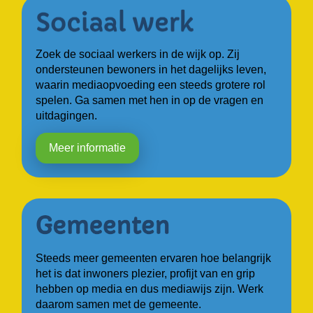
Zoek de sociaal werkers in de wijk op. Zij
ondersteunen bewoners in het dagelijks leven,
waarin mediaopvoeding een steeds grotere rol
spelen. Ga samen met hen in op de vragen en
uitdagingen.
Meer informatie
Steeds meer gemeenten ervaren hoe belangrijk
het is dat inwoners plezier, profijt van en grip
hebben op media en dus mediawijs zijn. Werk
daarom samen met de gemeente.