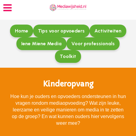
Home
Tips voor opvoeders
Activiteiten
Iene Miene Media
Voor professionals
Toolkit
Kinderopvang
Hoe kun je ouders en opvoeders ondersteunen in hun
vragen rondom mediaopvoeding? Wat zijn leuke,
leerzame en veilige manieren om media in te zetten
op de groep? En wat kunnen ouders hier vervolgens
weer mee?