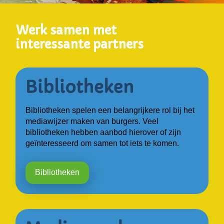
Werk samen met
interessante partners
Bibliotheken spelen een belangrijkere rol bij het
mediawijzer maken van burgers. Veel
bibliotheken hebben aanbod hierover of zijn
geïnteresseerd om samen tot iets te komen.
Bibliotheken