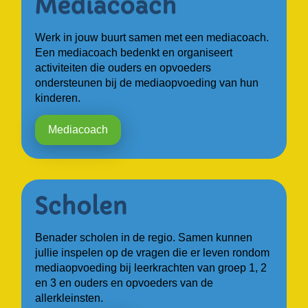
Werk in jouw buurt samen met een mediacoach.
Een mediacoach bedenkt en organiseert
activiteiten die ouders en opvoeders
ondersteunen bij de mediaopvoeding van hun
kinderen.
Mediacoach
Benader scholen in de regio. Samen kunnen
jullie inspelen op de vragen die er leven rondom
mediaopvoeding bij leerkrachten van groep 1, 2
en 3 en ouders en opvoeders van de
allerkleinsten.