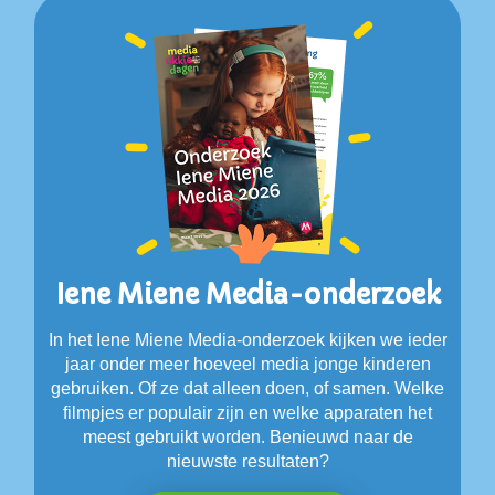
Iene Miene Media-onderzoek
In het Iene Miene Media-onderzoek kijken we ieder
jaar onder meer hoeveel media jonge kinderen
gebruiken. Of ze dat alleen doen, of samen. Welke
filmpjes er populair zijn en welke apparaten het
meest gebruikt worden. Benieuwd naar de
nieuwste resultaten?