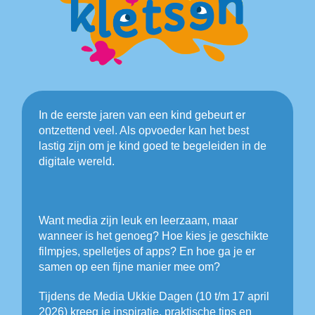
In de eerste jaren van een kind gebeurt er
ontzettend veel. Als opvoeder kan het best
lastig zijn om je kind goed te begeleiden in de
digitale wereld.
Want media zijn leuk en leerzaam, maar
wanneer is het genoeg? Hoe kies je geschikte
filmpjes, spelletjes of apps? En hoe ga je er
samen op een fijne manier mee om?
Tijdens de Media Ukkie Dagen (10 t/m 17 april
2026) kreeg je inspiratie, praktische tips en