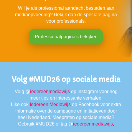
Wil je als professional aandacht besteden aan
mediaopvoeding? Bekijk dan de speciale pagina
voor professionals.
Professionalpagina's bekijken
Volg #MUD26 op sociale media
Volg
@
iedereenmediawijs
op Instagram voor nog
meer tips en interessante verhalen.
Like ook
Iedereen Mediawijs
op Facebook voor extra
informatie over de campagne en initiatieven door
heel Nederland. Meepraten op sociale media?
Gebruik #MUD26
of tag
@
iedereenmediawijs
.