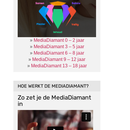
»
MediaDiamant 0 – 2 jaar
»
MediaDiamant 3 – 5 jaar
»
MediaDiamant 6 – 8 jaar
»
MediaDiamant 9 – 12 jaar
»
MediaDiamant 13 – 18 jaar
HOE WERKT DE MEDIADIAMANT?
Zo zet je de MediaDiamant
in