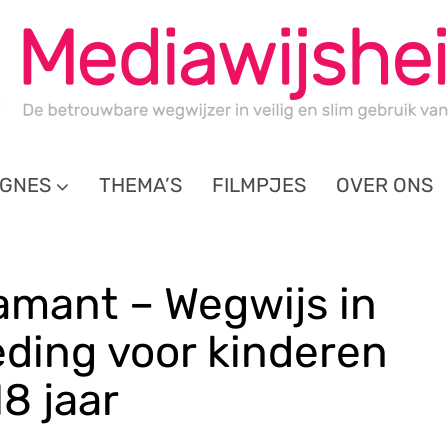
GNES
THEMA’S
FILMPJES
OVER ONS
amant – Wegwijs in
ding voor kinderen
8 jaar