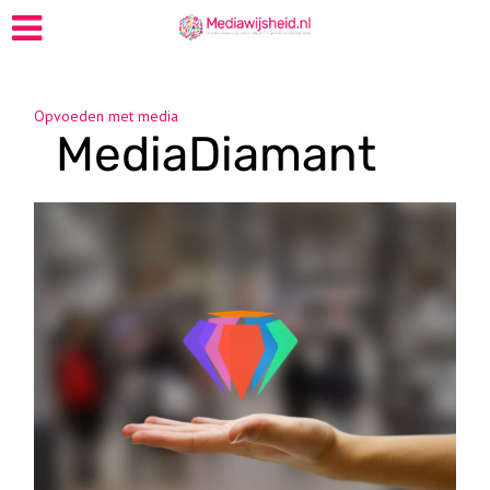
Opvoeden met media
MediaDiamant