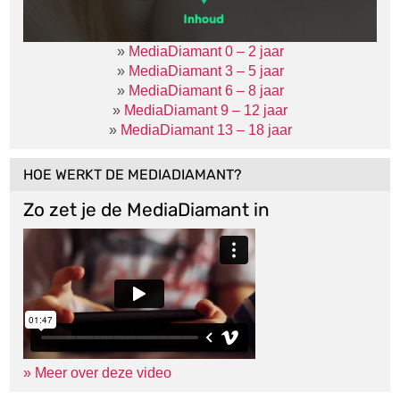
»
MediaDiamant 0 – 2 jaar
»
MediaDiamant 3 – 5 jaar
»
MediaDiamant 6 – 8 jaar
»
MediaDiamant 9 – 12 jaar
»
MediaDiamant 13 – 18 jaar
HOE WERKT DE MEDIADIAMANT?
Zo zet je de MediaDiamant in
» Meer over deze video