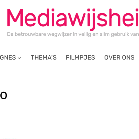
GNES
THEMA’S
FILMPJES
OVER ONS
go