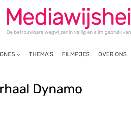
GNES
THEMA’S
FILMPJES
OVER ONS
erhaal Dynamo