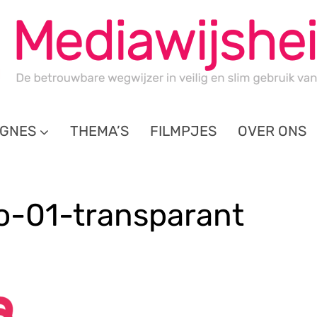
GNES
THEMA’S
FILMPJES
OVER ONS
-01-transparant