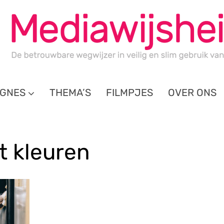
GNES
THEMA’S
FILMPJES
OVER ONS
t kleuren