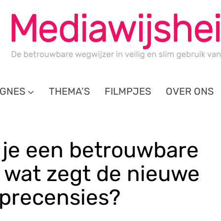
GNES
THEMA’S
FILMPJES
OVER ONS
 je een betrouwbare
 wat zegt de nieuwe
eprecensies?