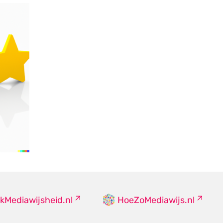
kMediawijsheid.nl
HoeZoMediawijs.nl