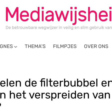
GNES
THEMA’S
FILMPJES
OVER ONS
elen de filterbubbel e
in het verspreiden van
?