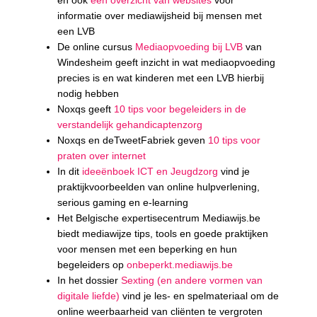
en ook
een overzicht van websites
voor
informatie over mediawijsheid bij mensen met
een LVB
De online cursus
Mediaopvoeding bij LVB
van
Windesheim geeft inzicht in wat mediaopvoeding
precies is en wat kinderen met een LVB hierbij
nodig hebben
Noxqs geeft
10 tips voor begeleiders in de
verstandelijk gehandicaptenzorg
Noxqs en deTweetFabriek geven
10 tips voor
praten over internet
In dit
ideeënboek ICT en Jeugdzorg
vind je
praktijkvoorbeelden van online hulpverlening,
serious gaming en e-learning
Het Belgische expertisecentrum Mediawijs.be
biedt mediawijze tips, tools en goede praktijken
voor mensen met een beperking en hun
begeleiders op
onbeperkt.mediawijs.be
In het dossier
Sexting (en andere vormen van
digitale liefde)
vind je les- en spelmateriaal om de
online weerbaarheid van cliënten te vergroten