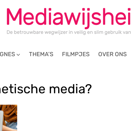
GNES
THEMA’S
FILMPJES
OVER ONS
hetische media?