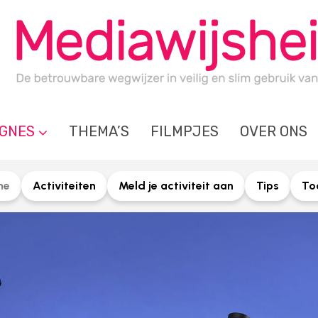
GNES
THEMA’S
FILMPJES
OVER ONS
me
Activiteiten
Meld je activiteit aan
Tips
Too