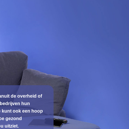
anuit de overheid of
hbedrijven hun
e kunt ook een hoop
 hoe gezond
 uitziet.