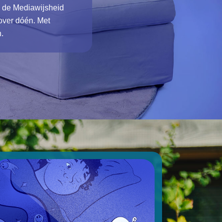
 de Mediawijsheid
over dóén. Met
n.