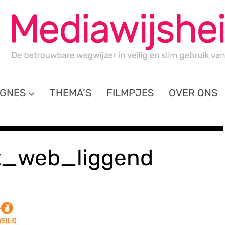
GNES
THEMA’S
FILMPJES
OVER ONS
t_web_liggend