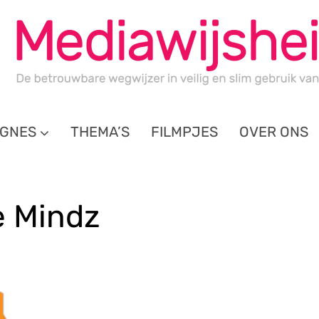
GNES
THEMA’S
FILMPJES
OVER ONS
e Mindz