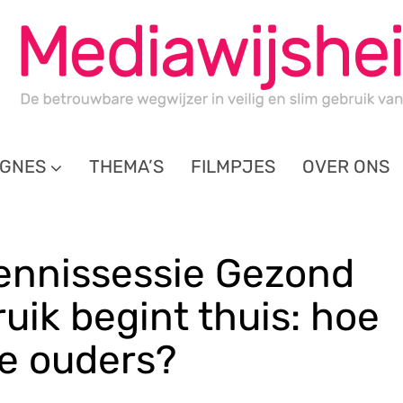
GNES
THEMA’S
FILMPJES
OVER ONS
ennissessie Gezond
ik begint thuis: hoe
e ouders?