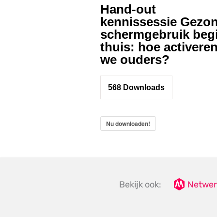
Hand-out
kennissessie Gezo
schermgebruik beg
thuis: hoe activere
we ouders?
568
Downloads
Nu downloaden!
Bekijk ook:
Netwer