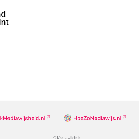
nd
int
n
kMediawijsheid.nl
HoeZoMediawijs.nl
© Mediawijsheid.nl