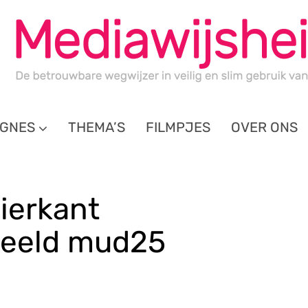
GNES
THEMA’S
FILMPJES
OVER ONS
ierkant
eeld mud25