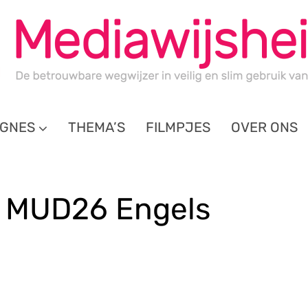
GNES
THEMA’S
FILMPJES
OVER ONS
 MUD26 Engels