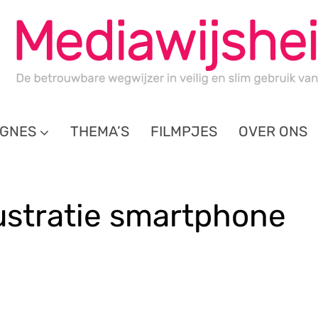
GNES
THEMA’S
FILMPJES
OVER ONS
ustratie smartphone