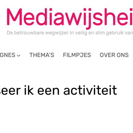
GNES
THEMA’S
FILMPJES
OVER ONS
er ik een activiteit