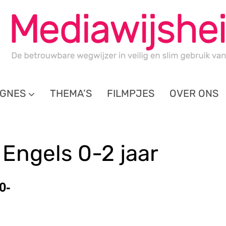
GNES
THEMA’S
FILMPJES
OVER ONS
Engels 0-2 jaar
0-