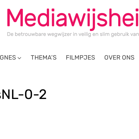
GNES
THEMA’S
FILMPJES
OVER ONS
sNL-0-2