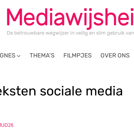
GNES
THEMA’S
FILMPJES
OVER ONS
ksten sociale media
 MUD26