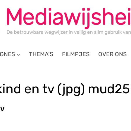
GNES
THEMA’S
FILMPJES
OVER ONS
ind en tv (jpg) mud25
tv