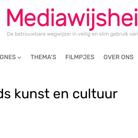
GNES
THEMA’S
FILMPJES
OVER ONS
ids kunst en cultuur