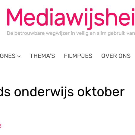
GNES
THEMA’S
FILMPJES
OVER ONS
ids onderwijs oktober
3