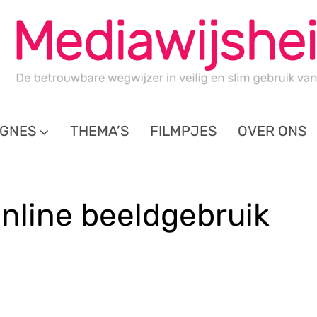
GNES
THEMA’S
FILMPJES
OVER ONS
line beeldgebruik