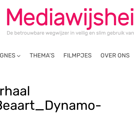
GNES
THEMA’S
FILMPJES
OVER ONS
erhaal
Beaart_Dynamo-