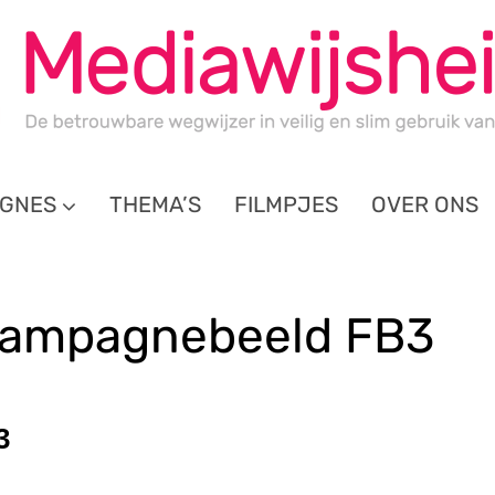
GNES
THEMA’S
FILMPJES
OVER ONS
ampagnebeeld FB3
3