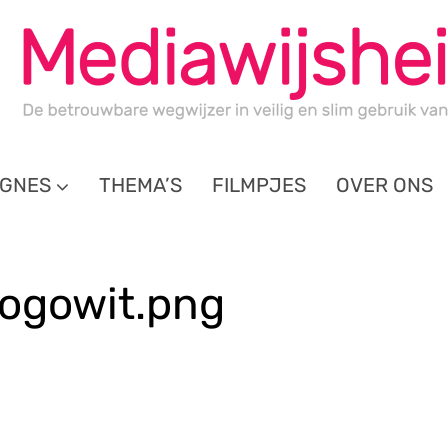
GNES
THEMA’S
FILMPJES
OVER ONS
ogowit.png