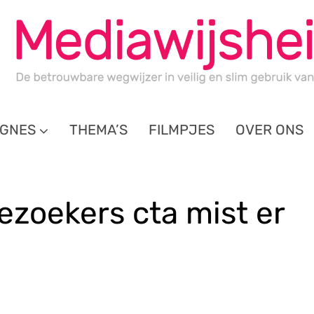
GNES
THEMA’S
FILMPJES
OVER ONS
zoekers cta mist er