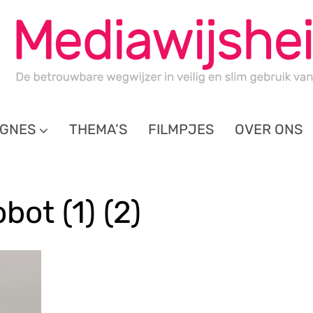
GNES
THEMA’S
FILMPJES
OVER ONS
bot (1) (2)