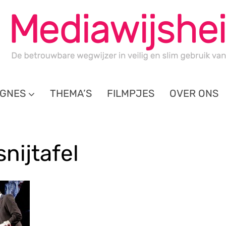
GNES
THEMA’S
FILMPJES
OVER ONS
snijtafel