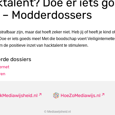
talent? Doe er iets g
 – Modderdossers
rafbaar zijn, maar dat hoeft zeker niet. Heb jij of heeft je kind of
Doe er iets goeds mee! Met die boodschap voert Veiliginternette
de positieve inzet van hacktalent te stimuleren.
erde dossiers
ternet
ren
kMediawijsheid.nl
HoeZoMediawijs.nl
© Mediawijsheid.nl