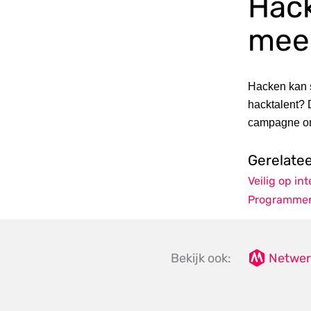
Hack
mee
Hacken kan st
hacktalent? 
campagne om 
Gerelate
Veilig op in
Programme
Bekijk ook:
Netwer