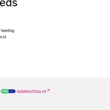
oeds
 leerling
n.nl
isdatechtzo.nl