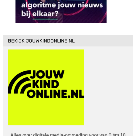
BEKIJK JOUWKINDONLINE.NL
Alles over digitale media-opvoeding voor van 0 t/m 18