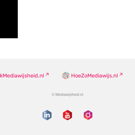
kMediawijsheid.nl
HoeZoMediawijs.nl
© Mediawijsheid.nl