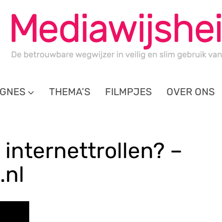
GNES
THEMA’S
FILMPJES
OVER ONS
internettrollen? –
.nl