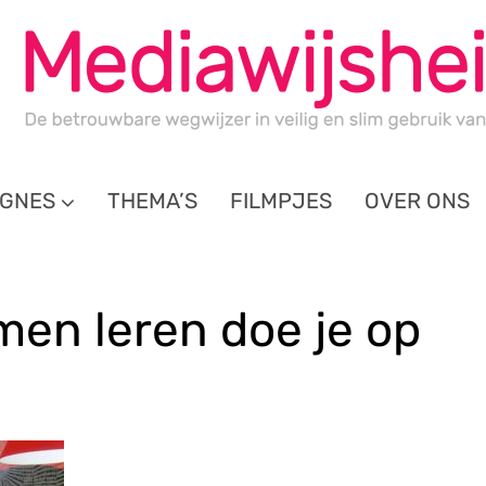
GNES
THEMA’S
FILMPJES
OVER ONS
en leren doe je op