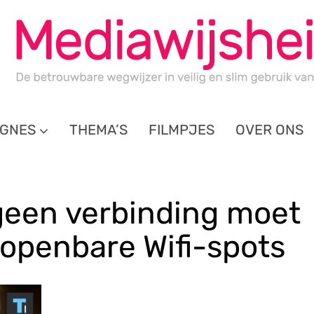
GNES
THEMA’S
FILMPJES
OVER ONS
geen verbinding moet
openbare Wifi-spots