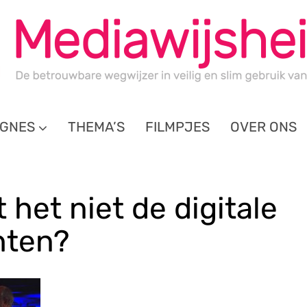
GNES
THEMA’S
FILMPJES
OVER ONS
 het niet de digitale
chten?