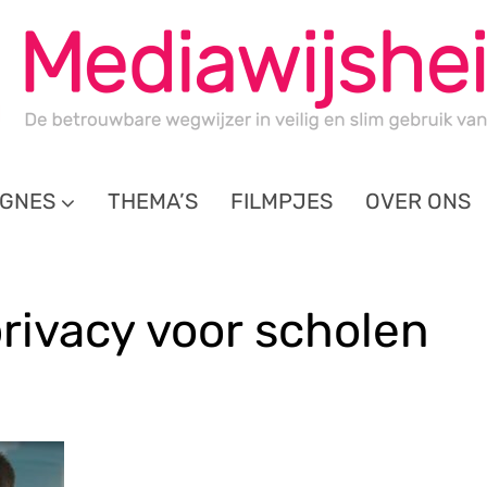
GNES
THEMA’S
FILMPJES
OVER ONS
rivacy voor scholen