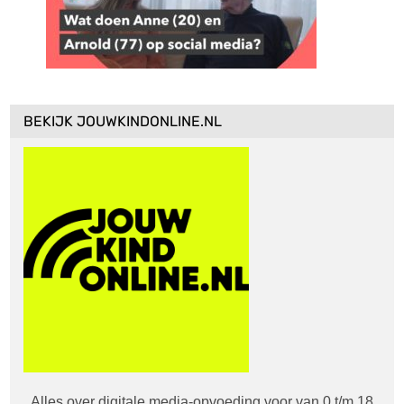
BEKIJK JOUWKINDONLINE.NL
Alles over digitale media-opvoeding voor van 0 t/m 18