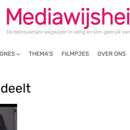
GNES
THEMA’S
FILMPJES
OVER ONS
deelt