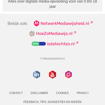
Alles over digitale media-opvoeding voor van 0 t/m 18
jaar
Bekijk ook:
NetwerkMediawijsheid.nl
HoeZoMediawijs.nl
isdatechtzo.nl
© Mediawijsheid.nl
CONTACT
DISCLAIMER
COOKIES
PRIVACY
FEEDBACK, TIPS, SUGGESTIES EN IDEEËN